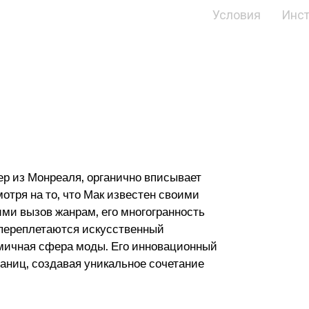
Условия
Инс
ер из Монреаля, органично вписывает
отря на то, что Мак известен своими
и вызов жанрам, его многогранность
х переплетаются искусственный
амичная сфера моды. Его инновационный
аниц, создавая уникальное сочетание